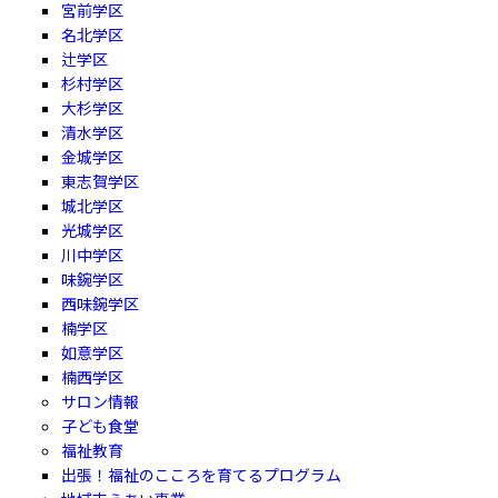
宮前学区
名北学区
辻学区
杉村学区
大杉学区
清水学区
金城学区
東志賀学区
城北学区
光城学区
川中学区
味鋺学区
西味鋺学区
楠学区
如意学区
楠西学区
サロン情報
子ども食堂
福祉教育
出張！福祉のこころを育てるプログラム